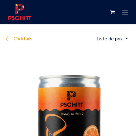
Se rendre au contenu
Cocktails
Liste de prix