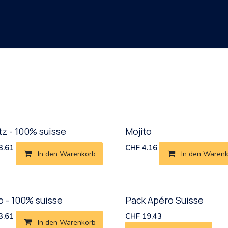
tt.co
Kurse
Kontakt
Neu!
tz - 100% suisse
Mojito
3.61
CHF
4.16
In den Warenkorb
In den Waren
 - 100% suisse
Pack Apéro Suisse
3.61
CHF
19.43
In den Warenkorb