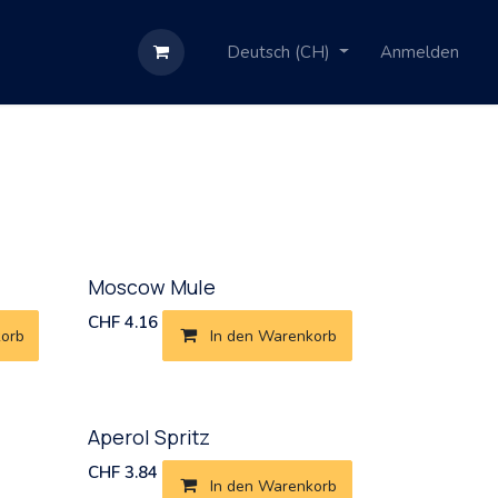
Deutsch (CH)
Anmelden
Moscow Mule
CHF
4.16
korb
In den Warenkorb
Neu!
Aperol Spritz
CHF
3.84
In den Warenkorb