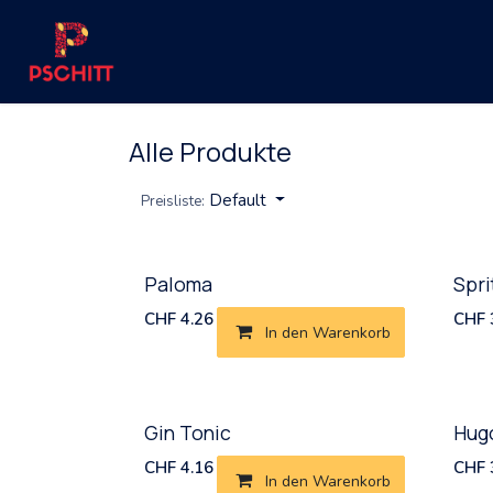
Zum Inhalt springen
Ready-to-Drink
The Shop
Back to Pschi
Alle Produkte
Default
Preisliste:
Neu!
Paloma
Spri
CHF
4.26
CHF
In den Warenkorb
Gin Tonic
Hugo
CHF
4.16
CHF
In den Warenkorb